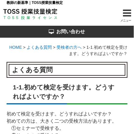
教師の新基準｜TOSS授業技量検定
メニュー
ホーム
お問い合わせ
検定の各種規定
HOME
>
よくある質問
>
受検者の方へ
>
1-1.初めて検定を受け
ます。どうすればよいですか？
受検の流れ
よくある質問
段級位指標
評価項目・認定基準
1-1.初めて検定を受けます。どうす
ればよいですか？
認定料について
級段位認定者一覧
初めて検定を受けます。どうすればよいですか？
初めての方は、大きく二つの受検方法があります。
認定審査員一覧
①セミナーで受検する。