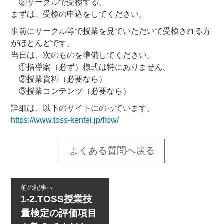
②サークルで受検する。
猿飛検定
まずは、受検の申込をしてください。
事前にサークル等で授業を見ていただいて受検される方
お知らせ
がほとんどです。
当日は、次のものを準備してください。
検定セミナー開催申請
①指導案（必ず）様式は特にありません。
②授業資料（必要なら）
検定結果登録依頼
③授業コンテンツ（必要なら）
検定履歴情報修正・削除依頼
詳細は、以下のサイトにのっています。
https://www.toss-kentei.jp/flow/
段級位認定者・認定審査員情報削除依頼
個人申請用パスワード通知依頼
よくある質問へ戻る
認定カード・認定証発行依頼
前の記事へ
お問い合わせ
1-2.TOSS授業技
量検定の評価項目
TOSSについて